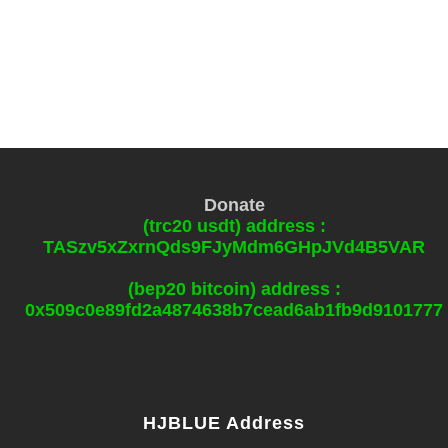
Donate
(trc20 usdt) address :
TASzv5xZxrnQds9FJyMdm6GHpJVd4B5VAR
(bep20 bitcoin) address :
0x509c0e89fd2a4874638b7cead6ab1fb9d9101777
HJBLUE Address