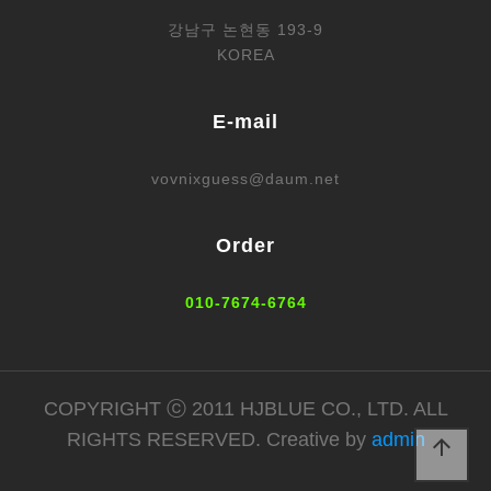
강남구 논현동 193-9
KOREA
E-mail
vovnixguess@daum.net
Order
010-7674-6764
COPYRIGHT ⓒ 2011 HJBLUE CO., LTD. ALL
RIGHTS RESERVED. Creative by
admin
arrow_upward