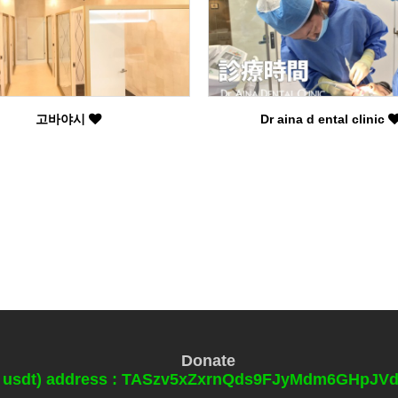
고바야시
Dr aina d ental clinic
Donate
0 usdt) address : TASzv5xZxrnQds9FJyMdm6GHpJ