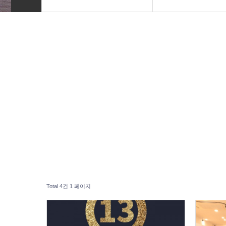
INTRO
기업홈페이지
HOMEPAGE
외식업홈페이지
VIDEO
병원홈페이지
LOGO
엔터테인먼트
PRINT
블로그디자인
Font Designs
종교홈페이지
BLOG
ORDER
Total 4건
1 페이지