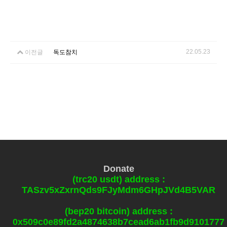
22.05.23
이전글
독도참치
Donate
(trc20 usdt) address :
TASzv5xZxrnQds9FJyMdm6GHpJVd4B5VAR
(bep20 bitcoin) address :
0x509c0e89fd2a4874638b7cead6ab1fb9d9101777