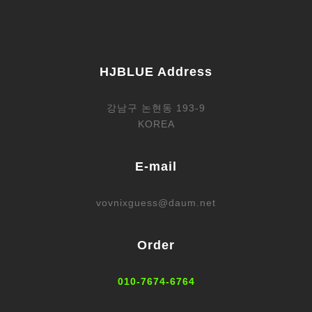
HJBLUE Address
강남구 논현동 193-9
KOREA
E-mail
vovnixguess@daum.net
Order
010-7674-6764