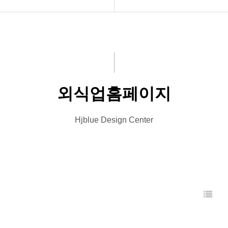
INTRO
기업홈페이지
HOMEPAGE
외식업홈페이지
VIDEO
병원홈페이지
외식업홈페이지
LOGO
엔터테인먼트
PRINT
블로그디자인
Hjblue Design Center
Font Designs
종교홈페이지
BLOG
ORDER